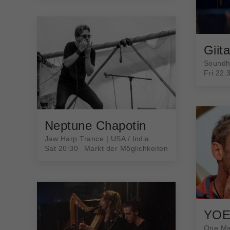
Giit
Soundhe
Fri 22:
Neptune Chapotin
Jaw Harp Trance | USA / India
Sat 20:30
Markt der Möglichkeiten
YO
One Ma