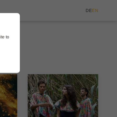
DE
EN
te to