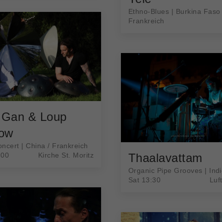
Ethno-Blues | Burkina Faso 
Frankreich
 Gan & Loup
row
ncert | China / Frankreich
:00
Kirche St. Moritz
Thaalavattam
Organic Pipe Grooves | Ind
Sat 13:30
Luf