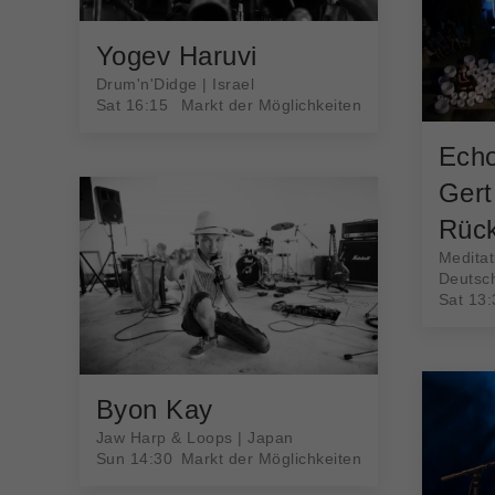
Yogev Haruvi
Drum'n'Didge | Israel
Sat 16:15
Markt der Möglichkeiten
Echo
Gert
Rüc
Meditat
Deutsc
Sat 13:
Byon Kay
Jaw Harp & Loops | Japan
Sun 14:30
Markt der Möglichkeiten