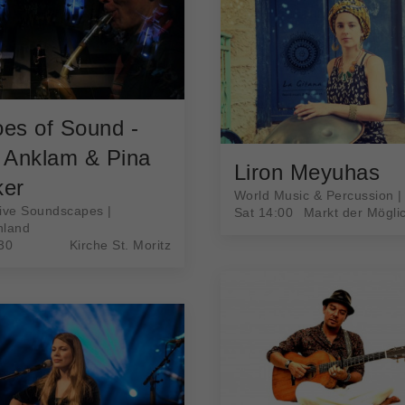
es of Sound -
 Anklam & Pina
Liron Meyuhas
ker
World Music & Percussion | 
ive Soundscapes |
Sat 14:00
Markt der Mögli
hland
30
Kirche St. Moritz