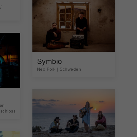
/
Symbio
Neo Folk | Schweden
ien
tschloss