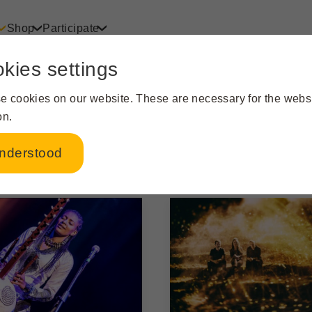
Shop
Participate
kies settings
e cookies on our website. These are necessary for the websi
Line Up of the last years
on.
nderstood
2019