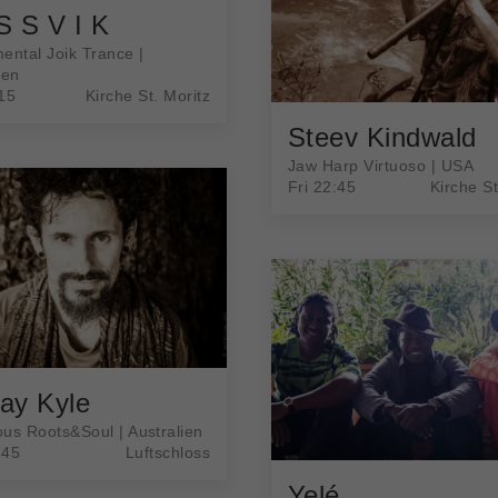
S S V I K
ental Joik Trance |
gen
15
Kirche St. Moritz
Steev Kindwald
Jaw Harp Virtuoso | USA
Fri 22:45
Kirche St
ay Kyle
us Roots&Soul | Australien
:45
Luftschloss
Yelé