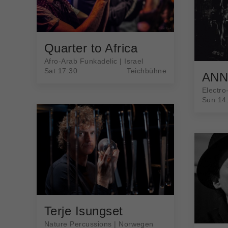
Quarter to Africa
Afro-Arab Funkadelic | Israel
Sat 17:30
Teichbühne
ANN
Electro
Sun 14
Terje Isungset
Nature Percussions | Norwegen