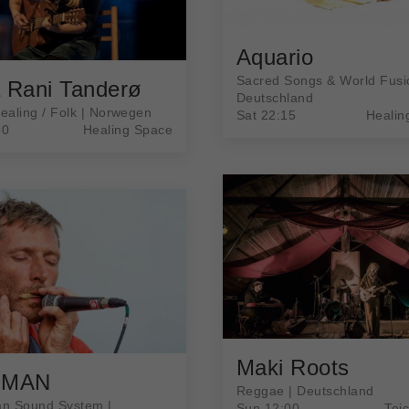
Aquario
Sacred Songs & World Fusi
a Rani Tanderø
Deutschland
aling / Folk | Norwegen
Sat 22:15
Healin
30
Healing Space
Maki Roots
EMAN
Reggae | Deutschland
n Sound System |
Sun 12:00
Tei