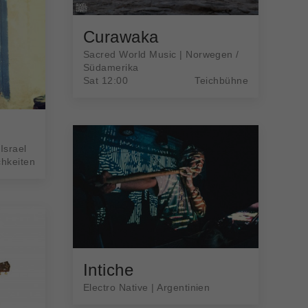
Curawaka
Sacred World Music | Norwegen /
Südamerika
Sat 12:00
Teichbühne
Israel
chkeiten
Intiche
Electro Native | Argentinien