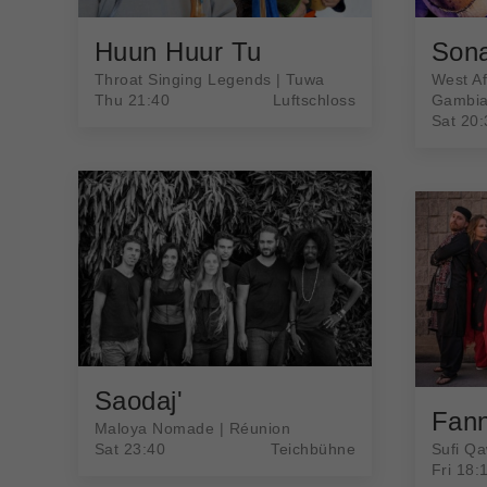
Huun Huur Tu
Sona
Throat Singing Legends | Tuwa
West Af
Thu 21:40
Luftschloss
Gambi
Sat 20:
Saodaj'
Fann
Maloya Nomade | Réunion
Sat 23:40
Teichbühne
Sufi Qa
Fri 18: