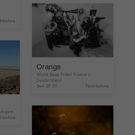
chbühne
Orange
World Beat Tribal Trance |
Deutschland
Sun 20:20
Teichbühne
/Ungarn
chbühne