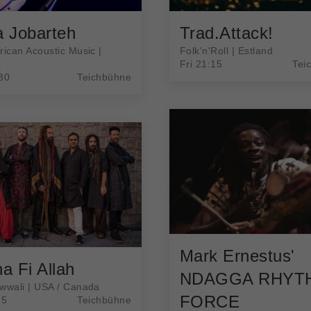
Trad.Attack!
 Jobarteh
Folk'n'Roll | Estland
rican Acoustic Music |
Fri 21:15
Tei
a
30
Teichbühne
Mark Ernestus'
a Fi Allah
NDAGGA RHYT
wwali | USA / Canada
FORCE
15
Teichbühne