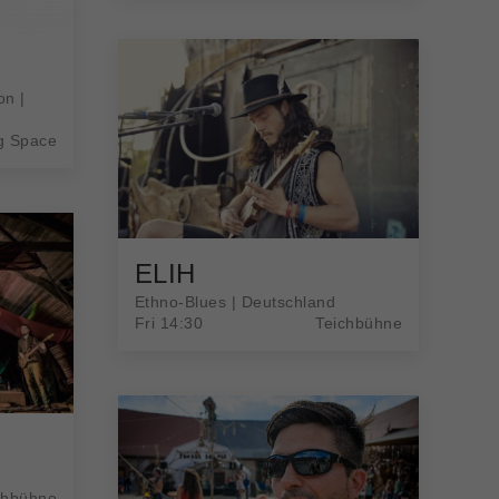
on |
g Space
ELIH
Ethno-Blues | Deutschland
Fri 14:30
Teichbühne
chbühne