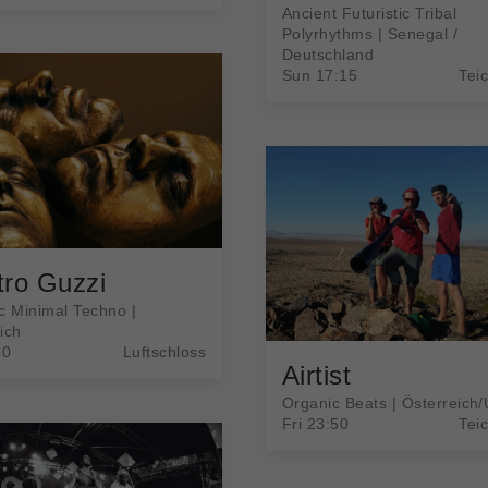
Ancient Futuristic Tribal
Polyrhythms | Senegal /
Deutschland
Sun 17:15
Tei
tro Guzzi
c Minimal Techno |
ich
40
Luftschloss
Airtist
Organic Beats | Österreich
Fri 23:50
Tei