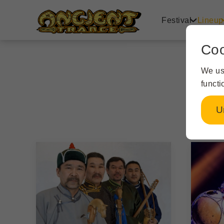
Festival
Lineup
Coo
We us
functi
U