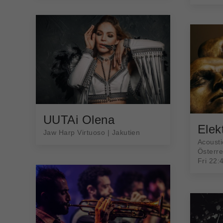
UUTAi Olena
Elek
Jaw Harp Virtuoso | Jakutien
Acousti
Österre
Fri 22: