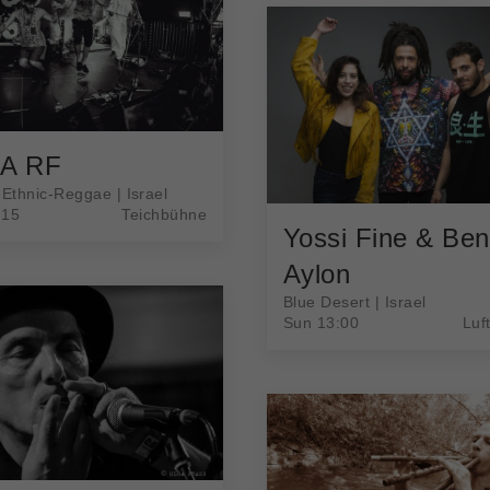
A RF
-Ethnic-Reggae | Israel
:15
Teichbühne
Yossi Fine & Ben
Aylon
Blue Desert | Israel
Sun 13:00
Luf