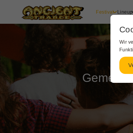
Festival
Lineup
Coo
Wir v
Funkt
V
Gemeinsa