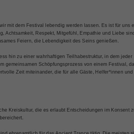
ir mit dem Festival lebendig werden lassen. Es ist für uns
ung, Achtsamkeit, Respekt, Mitgefühl, Empathie und Liebe si
mes Feiern, die Lebendigkeit des Seins genießen.
ss hin zu einer wahrhaftigen Teilhabestruktur, in dem jede
em gemeinsamen Schöpfungsprozess von einem Festival, das
rtvolle Zeit miteinander, die für alle Gäste, Helfer*innen un
ische Kreiskultur, die es erlaubt Entscheidungen im Konsent
bereichert.
ind ehrenamtlich für das Ancient Trance tätig. Die meisten s