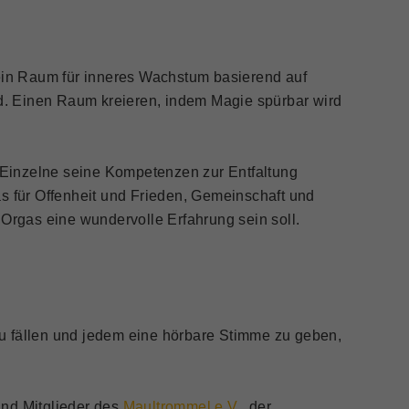
 ein Raum für inneres Wachstum basierend auf
nd. Einen Raum kreieren, indem Magie spürbar wird
r Einzelne seine Kompetenzen zur Entfaltung
 für Offenheit und Frieden, Gemeinschaft und
d Orgas eine wundervolle Erfahrung sein soll.
 zu fällen und jedem eine hörbare Stimme zu geben,
ind Mitglieder des
Maultrommel e.V.
, der